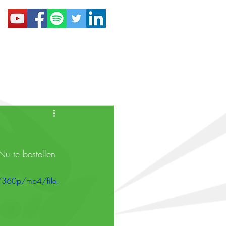
Boudel verkopen
Contact
u te bestellen 
/360p/mp4/file.