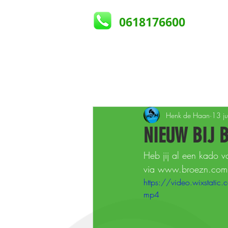
0618176600
Thoes
Naais
Evenemen
Henk de Haan
13 j
NIEUW BIJ 
Heb jij al een kado v
via www.broezn.com
https://video.wixst
mp4