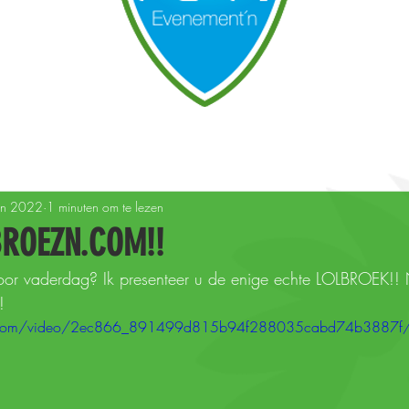
t'n agenda
Henk evenement'n
Broez'n TV
un 2022
1 minuten om te lezen
BROEZN.COM!!
oor vaderdag? Ik presenteer u de enige echte LOLBROEK!! N
!
atic.com/video/2ec866_891499d815b94f288035cabd74b3887f